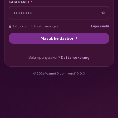
KATA SANDI
*
Satu akun untuk satu perangkat
Lupa sandi?
Masuk ke dasbor
Belum punya akun?
Daftar sekarang
© 2026 Warnet Dipon · versi 10.0.0