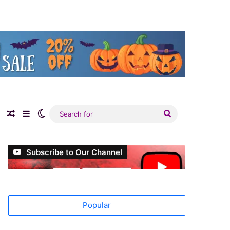
e
tagram
Log In
Random Article
Sidebar
Switch skin
Search
for
Subscribe to Our Channel
Popular