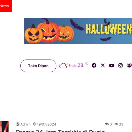
 News
℃
Facebook
X
YouTub
Ins
28
Toko Dipon
Ende
Admin
19/07/2024
0
33