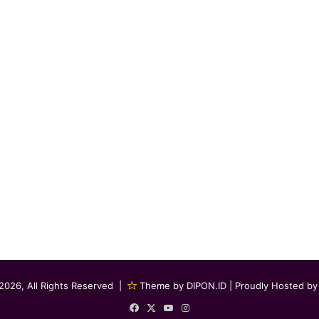
2026, All Rights Reserved |
Theme by DIPON.ID
| Proudly Hosted b
Facebook
X
YouTube
Instagram