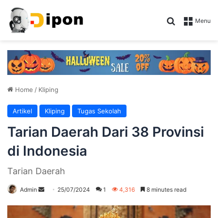
Search for
Menu
Home
/
Kliping
Artikel
Kliping
Tugas Sekolah
Tarian Daerah Dari 38 Provinsi
di Indonesia
Tarian Daerah
Send
Admin
25/07/2024
1
4,316
8 minutes read
an
email