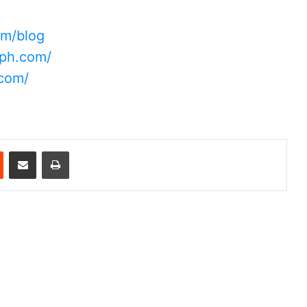
om/blog
aph.com/
.com/
est
Reddit
Share via Email
Print