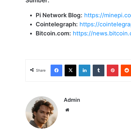
Sumber:
Pi Network Blog:
https://minepi.c
Cointelegraph:
https://cointelegr
Bitcoin.com:
https://news.bitcoin
Facebook
X
LinkedIn
Tumblr
Pinter
Share
Admin
Website