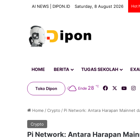
AI NEWS | DIPON.ID
Saturday, 8 August 2026
Hot 
HOME
BERITA
TUGAS SEKOLAH
EX
℃
Facebook
X
YouT
I
28
Toko Dipon
Ende
Home
/
Crypto
/
Pi Network: Antara Harapan Mainnet d
Crypto
Pi Network: Antara Harapan Main