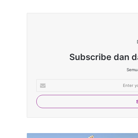
Subscribe dan d
Semua
Enter
your
Email
address