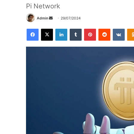
Pi Network
Send
Admin
29/07/2024
an
Facebook
X
LinkedIn
Tumblr
Pinterest
Reddit
VKon
email