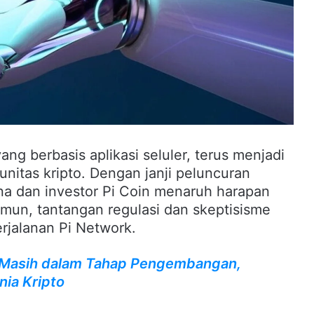
ng berbasis aplikasi seluler, terus menjadi
nitas kripto. Dengan janji peluncuran
a dan investor Pi Coin menaruh harapan
mun, tantangan regulasi dan skeptisisme
rjalanan Pi Network.
rk Masih dalam Tahap Pengembangan,
nia Kripto