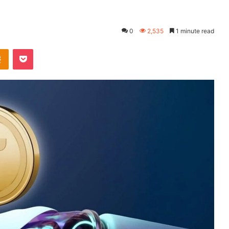
0
2,535
1 minute read
takte
Odnoklassniki
Pocket