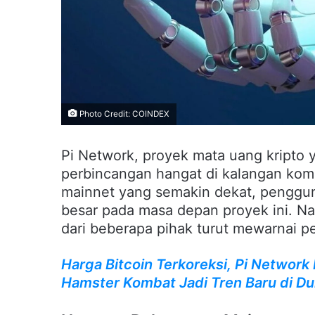
Photo Credit: COINDEX
Pi Network, proyek mata uang kripto ya
perbincangan hangat di kalangan komu
mainnet yang semakin dekat, penggun
besar pada masa depan proyek ini. Na
dari beberapa pihak turut mewarnai pe
Harga Bitcoin Terkoreksi, Pi Netwo
Hamster Kombat Jadi Tren Baru di Du