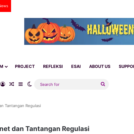
News
AM
PROJECT
REFLEKSI
ESAI
ABOUT US
SUPPO
ube
nstagram
Log In
Random Article
Sidebar
Switch skin
Search
for
an Tantangan Regulasi
net dan Tantangan Regulasi