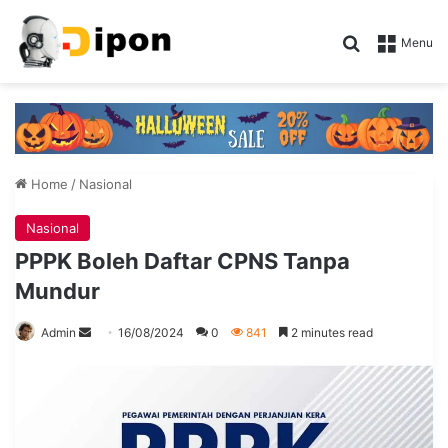
Search for
Menu
Home
/
Nasional
Nasional
PPPK Boleh Daftar CPNS Tanpa
Mundur
Send
Admin
16/08/2024
0
841
2 minutes read
an
email