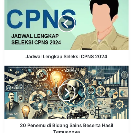
bersangkutan wajib memenuhi
Masa Perjanjian Kerja minimal 1
(satu) tahun dan telah
mendapatkan persetujuan dari
PPK atau Pyb.”
Jadwal Lengkap Seleksi CPNS 2024
Aba Subagja menyatakan bahwa PPPK yang
memenuhi syarat diberikan kesempatan
untuk melamar CPNS 2024. Selama proses
seleksi berlangsung, PPPK tidak diwajibkan
untuk mengundurkan diri dari posisinya.
Pengunduran diri dari PPPK hanya
diperlukan jika mereka dinyatakan lulus
CPNS 2024. Jika tidak diterima, mereka
tetap bisa melanjutkan pekerjaan sebagai
20 Penemu di Bidang Sains Beserta Hasil
PPPK.
Temuannya