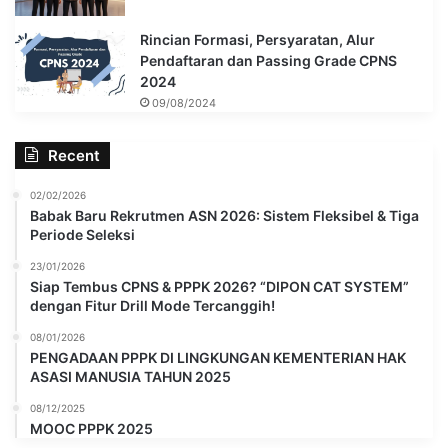
Kementerian Agama, Kementerian Sosial,
Rincian Formasi, Persyaratan, Alur
dan Kementerian Pendidikan, Kebudayaan,
Pendaftaran dan Passing Grade CPNS
Riset, dan Teknologi.
2024
09/08/2024
Disclaimer:
Recent
Informasi dalam website ini disediakan hanya untuk tujuan
informasi umum. Konten dibuat dengan bantuan teknologi
02/02/2026
Kecerdasan Buatan (AI) serta rangkuman dari berbagai sumber
Babak Baru Rekrutmen ASN 2026: Sistem Fleksibel & Tiga
Periode Seleksi
online dalam dan luar negeri. Pembaca bertanggung jawab
sepenuhnya atas tindakan sendiri, dan selalu lakukan riset
23/01/2026
Siap Tembus CPNS & PPPK 2026? “DIPON CAT SYSTEM”
mandiri sebelum membuat keputusan terkait konten ini.
dengan Fitur Drill Mode Tercanggih!
08/01/2026
PENGADAAN PPPK DI LINGKUNGAN KEMENTERIAN HAK
ASASI MANUSIA TAHUN 2025
08/12/2025
MOOC PPPK 2025