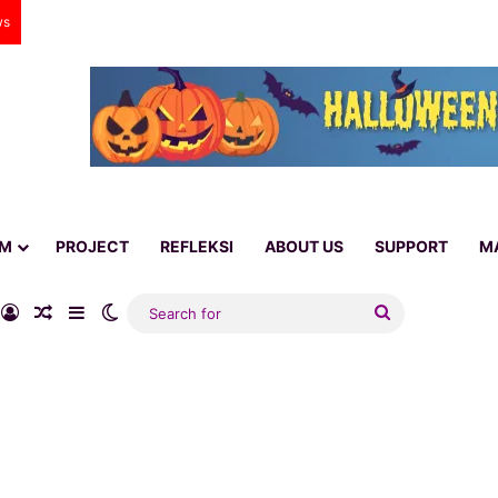
ws
AM
PROJECT
REFLEKSI
ABOUT US
SUPPORT
M
ube
nstagram
Log In
Random Article
Sidebar
Switch skin
Search
for