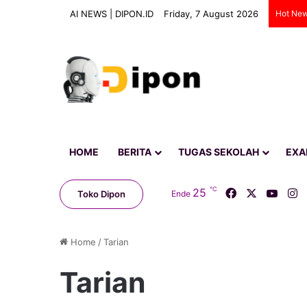
AI NEWS | DIPON.ID
Friday, 7 August 2026
Hot Ne
HOME
BERITA
TUGAS SEKOLAH
EX
℃
Facebook
X
YouT
I
25
Toko Dipon
Ende
Home
/
Tarian
Tarian